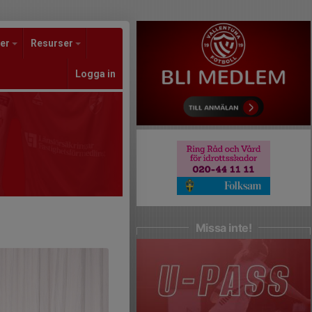
er
Resurser
Logga in
Missa inte!