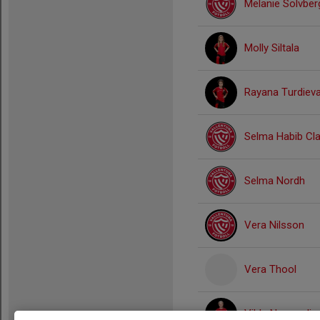
Melanie Sölvber
Molly Siltala
Rayana Turdiev
Selma Habib Cl
Selma Nordh
Vera Nilsson
Vera Thool
Vilda Nummelin