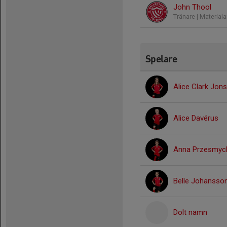
John Thool
Tränare | Material
Spelare
Alice Clark Jon
Alice Davérus
Anna Przesmyc
Belle Johansso
Dolt namn