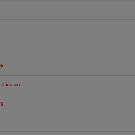
m
ck
t-Carrasco
rg
n