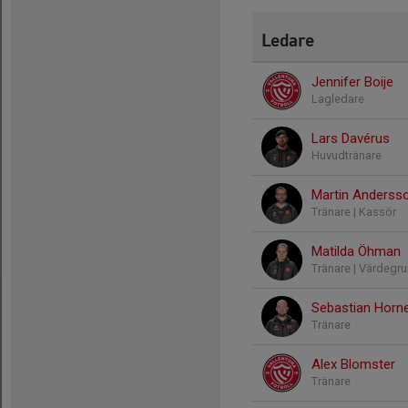
Ledare
Jennifer Boije
Lagledare
Lars Davérus
Huvudtränare
Martin Anderss
Tränare | Kassör
Matilda Öhman
Tränare | Värdeg
Sebastian Horn
Tränare
Alex Blomster
Tränare