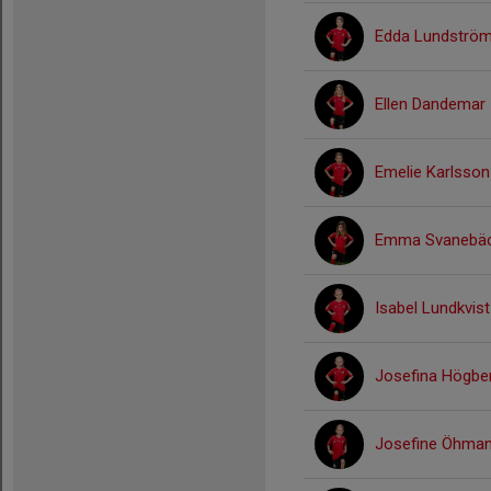
Edda Lundströ
Ellen Dandemar
Emelie Karlsson
Emma Svanebä
Isabel Lundkvis
Josefina Högbe
Josefine Öhma