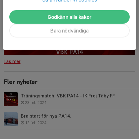
Godkänn alla kakor
Bara nödvändiga
Läs mer
Fler nyheter
Träningsmatch: VBK PA14 - IK Frej Täby FF
23 feb 2024
Bra start för nya PA14.
12 feb 2024