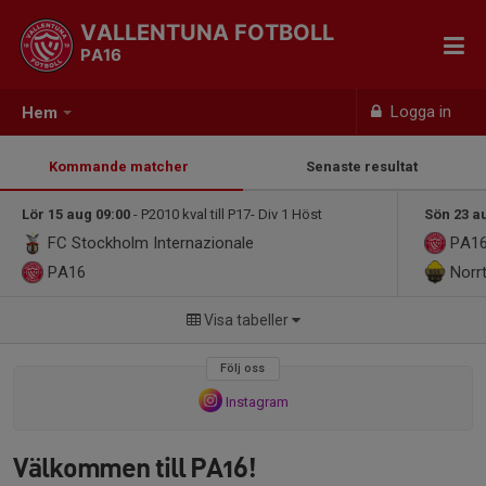
VALLENTUNA FOTBOLL
PA16
Logga in
Hem
Kommande matcher
Senaste resultat
Lör 15 aug 09:00
- P2010 kval till P17- Div 1 Höst
Sön 23 a
FC Stockholm Internazionale
PA1
PA16
Norrt
Visa tabeller
Följ oss
Instagram
Välkommen till PA16!