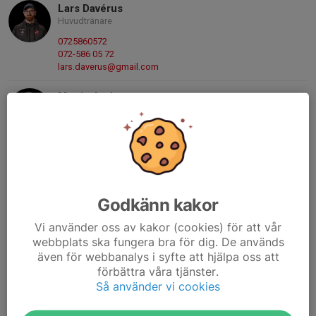
Lars Davérus
Huvudtränare
0725860572
072-586 05 72
lars.daverus@gmail.com
Martin Andersson
Tränare | Kassör
076-160 80 05
martin@ndnd.se
Sebastian Hornesjö
Tränare
Godkänn kakor
070-165 24 32
sebastianhornesjo@gmail.com
Vi använder oss av kakor (cookies) för att vår
webbplats ska fungera bra för dig. De används
Christoffer Rosén
även för webbanalys i syfte att hjälpa oss att
Fotbollsutvecklare - Knatte
förbättra våra tjänster.
070-5369692
Så använder vi cookies
070-536 96 92
christoffer.rosen@vallentunafotboll.se