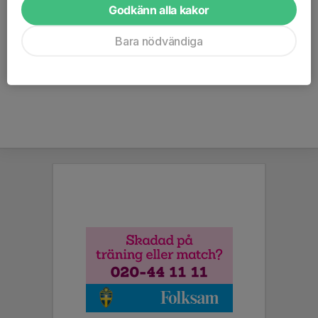
Godkänn alla kakor
Matilda Öhman
Tränare | Värdegrundsambassadör
Bara nödvändiga
070-836 36 79
mhmpersson@gmail.com