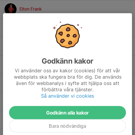
Elton Frank
Eris Lax
Felix Lundahl
Godkänn kakor
Frank Thulin
Vi använder oss av kakor (cookies) för att vår
webbplats ska fungera bra för dig. De används
Frans Ahlén
även för webbanalys i syfte att hjälpa oss att
förbättra våra tjänster.
Så använder vi cookies
Frej Gripler
Godkänn alla kakor
Gabriel Aram
Bara nödvändiga