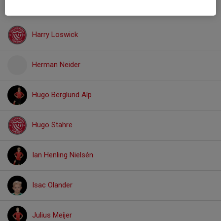
Gunnar Jensen Lehtonen
Harry Loswick
Herman Neider
Hugo Berglund Alp
Hugo Stahre
Ian Henling Nielsén
Isac Olander
Julius Meijer