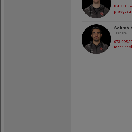
070-303 6
p_august
Sohrab 
Tränare
073-995 3
moshiriso