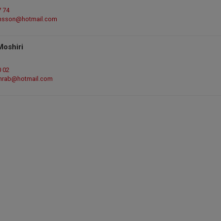
7 74
insson@hotmail.com
Moshiri
0 02
hrab@hotmail.com