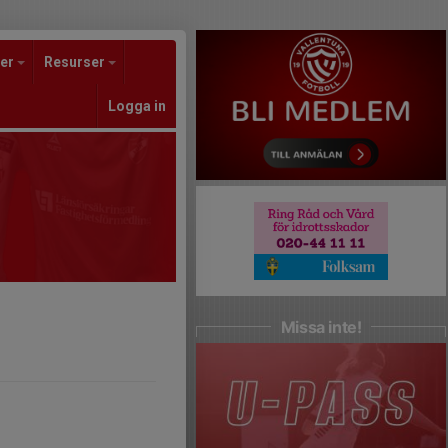
er
Resurser
Logga in
Missa inte!