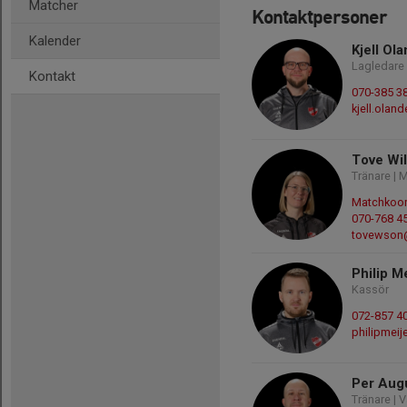
Matcher
Kontaktpersoner
Kalender
Kjell Ol
Lagledare 
Kontakt
070-385 3
kjell.olan
Tove Wi
Tränare | 
Matchkoor
070-768 4
tovewson
Philip M
Kassör
072-857 4
philipmei
Per Aug
Tränare |