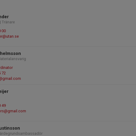
ander
| Tränare
8 00
der@utan.se
lhelmsson
Materialansvarig
dinator
5 72
@gmail.com
eijer
0 49
jers@gmail.com
ustinsson
 Värdegrundsambassadör