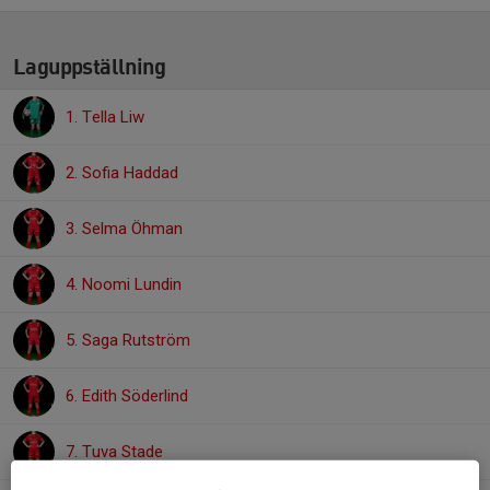
Laguppställning
1. Tella Liw
2. Sofia Haddad
3. Selma Öhman
4. Noomi Lundin
5. Saga Rutström
6. Edith Söderlind
7. Tuva Stade