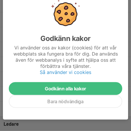
8. Linn Loven
9. Sigrid Söderlind
10. Isabelle Palmgren
Godkänn kakor
Vi använder oss av kakor (cookies) för att vår
11. Noelle Stenström
webbplats ska fungera bra för dig. De används
även för webbanalys i syfte att hjälpa oss att
13. Greta Bäckström
förbättra våra tjänster.
Så använder vi cookies
14. Agnes Pettersson
Godkänn alla kakor
15. Alva Österberg
Bara nödvändiga
30. Vilja Ronnerstedt
Ledare