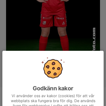
Godkänn kakor
Vi använder oss av kakor (cookies) för att vår
Position
-
webbplats ska fungera bra för dig. De används
Ålder
12 år
även för webbanalys i syfte att hjälpa oss att