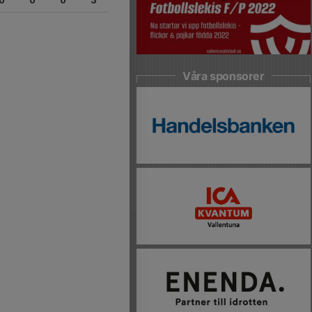
0
0
0
3
Våra sponsorer