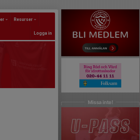
er
Resurser
Logga in
Missa inte!