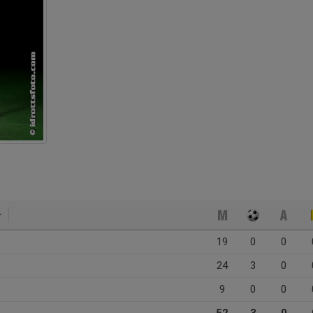
19
0
0
24
3
0
9
0
0