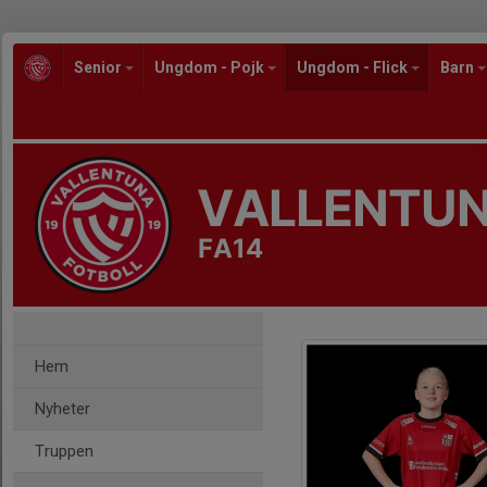
Senior
Ungdom - Pojk
Ungdom - Flick
Barn
VALLENTUN
FA14
Hem
Nyheter
Truppen