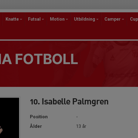
Knatte
Futsal
Motion
Utbildning
Camper
Cup
A FOTBOLL
10. Isabelle Palmgren
Position
-
Ålder
13 år