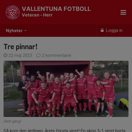
VALLENTUNA FOTBOLL
Veteran - Herr
Logga in
Nyheter
Tre pinnar!
22 maj 2023
2 kommentarer
Glatt gäng!
Så kom den äntligen, årets första vinst! En skön 3-1 vinst borta