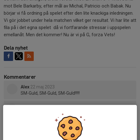
mot Bele Barkarby, efter mål av Michal, Patricio och Babak. Nu
börjar vi få ordning på spelet efter den lite knackiga inledningen.
Vi gör jobbet under hela matchen vilket ger resultat. Vi har lite att
fila på i det egna spelet då vi fortfarande stressar i uppspelen
emellanåt. Men det kommer! Nu är vi på G, forza Vets!
Dela nyhet
Kommentarer
Alex
22 maj 2023
SM-Guld, SM-Guld, SM-Guld!!!!!
Reza
22 maj 2023
Bra kämpat!!!!!