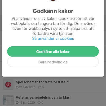
Tidigare nyheter
Godkänn kakor
Vi använder oss av kakor (cookies) för att vår
Tre pinnar!
webbplats ska fungera bra för dig. De används
22 maj 2023
2
även för webbanalys i syfte att hjälpa oss att
förbättra våra tjänster.
Bortamatch mot Bele Barkarby FF
Så använder vi cookies
21 maj 2023
0
Godkänn alla kakor
Summering av tävlingssäsongen 2020...
6 okt 2020
16
Bara nödvändiga
Träningsstart!
4 mar 2020
3
Spelschemat för Vets fastställt!
21 feb 2020
5
Veteranserieindelningen är klar!
13 jan 2020
0