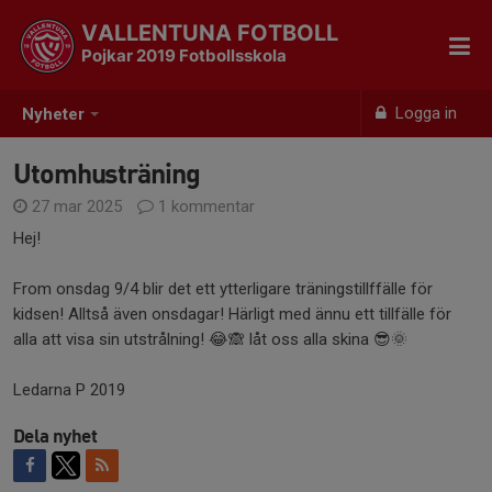
VALLENTUNA FOTBOLL
Pojkar 2019 Fotbollsskola
Logga in
Nyheter
Utomhusträning
27 mar 2025
1 kommentar
Hej!
From onsdag 9/4 blir det ett ytterligare träningstillffälle för
kidsen! Alltså även onsdagar! Härligt med ännu ett tillfälle för
alla att visa sin utstrålning! 😂🙈 låt oss alla skina 😎🌞
Ledarna P 2019
Dela nyhet