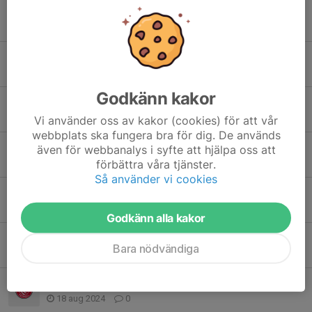
Påminnelse!
31 jan 2025
0
Kallelser
14 nov 2024
0
Godkänn kakor
Inomhusträning
20 okt 2024
0
Vi använder oss av kakor (cookies) för att vår
webbplats ska fungera bra för dig. De används
Träningskläder
även för webbanalys i syfte att hjälpa oss att
förbättra våra tjänster.
15 sep 2024
0
Så använder vi cookies
Träningskläder
30 aug 2024
0
Godkänn alla kakor
Instagram
Bara nödvändiga
21 aug 2024
0
Träningskläder
18 aug 2024
0