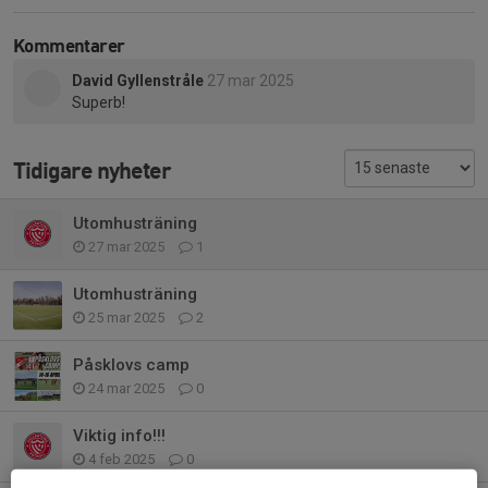
Kommentarer
David Gyllenstråle
27 mar 2025
Superb!
Tidigare nyheter
Utomhusträning
27 mar 2025
1
Utomhusträning
25 mar 2025
2
Påsklovs camp
24 mar 2025
0
Viktig info!!!
4 feb 2025
0