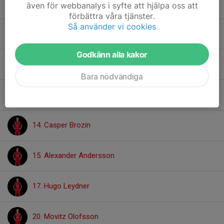
9. William Karis
även för webbanalys i syfte att hjälpa oss att
förbättra våra tjänster.
Så använder vi cookies
10. Viggo Olofsson
Godkänn alla kakor
11. Filip Persson
Bara nödvändiga
13. Robin Mützell
14. Casper Brozin
15. Alexander Andersson
17. Hugo Leydner
20. Movitz Olofsson