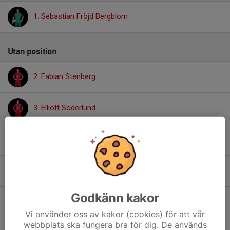
1. Sebastian Fröjd Bergblom
Utan position
2. Fabian Stenberg
3. Elliott Söderlund
6. Noel Simlund
7. Philip Crafoord Olsson
Godkänn kakor
8. Leonardo Refsbäck
Vi använder oss av kakor (cookies) för att vår
webbplats ska fungera bra för dig. De används