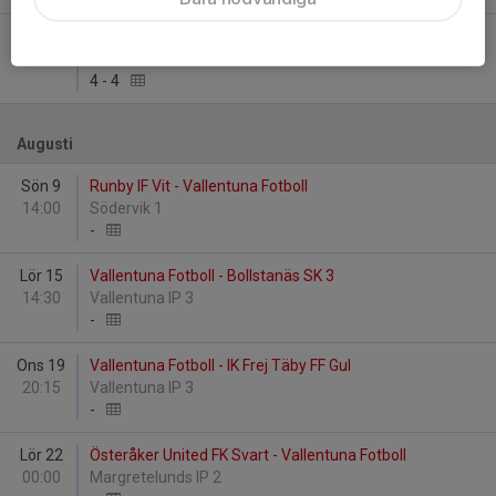
Sön 7
Rotebro IS FF 1 - Vallentuna Fotboll
12:15
Skinnaråsens IP 2
4
-
4
Augusti
Sön 9
Runby IF Vit - Vallentuna Fotboll
14:00
Södervik 1
-
Lör 15
Vallentuna Fotboll - Bollstanäs SK 3
14:30
Vallentuna IP 3
-
Ons 19
Vallentuna Fotboll - IK Frej Täby FF Gul
20:15
Vallentuna IP 3
-
Lör 22
Österåker United FK Svart - Vallentuna Fotboll
00:00
Margretelunds IP 2