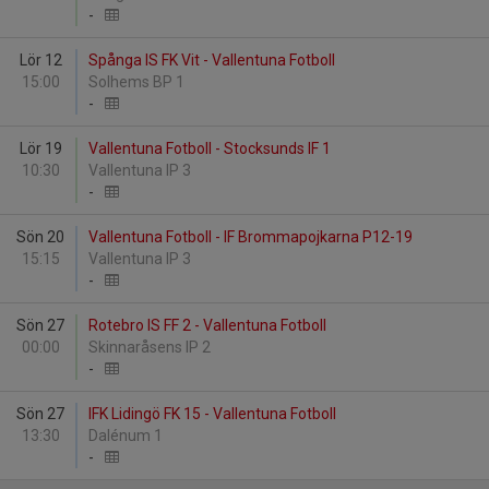
-
Lör 12
Spånga IS FK Vit - Vallentuna Fotboll
15:00
Solhems BP 1
-
Lör 19
Vallentuna Fotboll - Stocksunds IF 1
10:30
Vallentuna IP 3
-
Sön 20
Vallentuna Fotboll - IF Brommapojkarna P12-19
15:15
Vallentuna IP 3
-
Sön 27
Rotebro IS FF 2 - Vallentuna Fotboll
00:00
Skinnaråsens IP 2
-
Sön 27
IFK Lidingö FK 15 - Vallentuna Fotboll
13:30
Dalénum 1
-