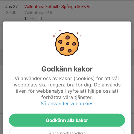
Ons 27
Vallentuna Fotboll - Spånga IS FK Vit
20:00
Vallentuna IP 3
11
-
0
Lör 30
IK Frej Täby FF Gul - Vallentuna Fotboll
13:00
Vikingavallen/Täby IP 2
0
-
3
Juni
Godkänn kakor
Ons 3
Vallentuna Fotboll - Täby FK 53
20:10
Vallentuna IP 3
Vi använder oss av kakor (cookies) för att vår
3
-
3
webbplats ska fungera bra för dig. De används
även för webbanalys i syfte att hjälpa oss att
Lör 6
Vallentuna Fotboll - Österåker United FK Svart
förbättra våra tjänster.
00:00
Vallentuna IP 3
Så använder vi cookies
-
Godkänn alla kakor
Lör 6
Bollstanäs SK 3 - Vallentuna Fotboll
12:00
Bollstanäs IP 1
4
-
3
Bara nödvändiga