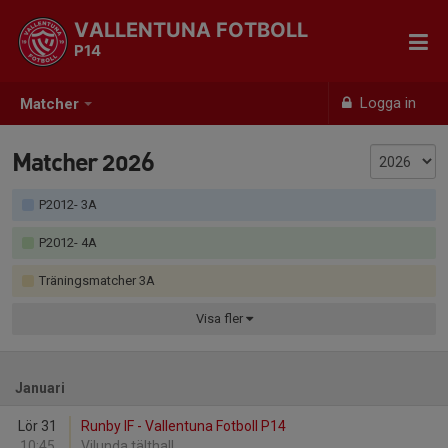
VALLENTUNA FOTBOLL
P14
Logga in
Matcher
Matcher 2026
P2012- 3A
P2012- 4A
Träningsmatcher 3A
Visa
fler
Januari
Lör 31
Runby IF - Vallentuna Fotboll P14
10:45
Vilunda tälthall