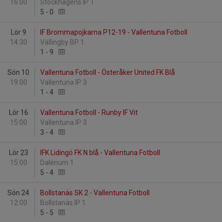
16:00
Stockhagens IP 1
5
-
0
Lör 9
IF Brommapojkarna P12-19 - Vallentuna Fotboll
14:30
Vällingby BP 1
1
-
9
Sön 10
Vallentuna Fotboll - Österåker United FK Blå
19:00
Vallentuna IP 3
1
-
4
Lör 16
Vallentuna Fotboll - Runby IF Vit
15:00
Vallentuna IP 3
3
-
4
Lör 23
IFK Lidingö FK N blå - Vallentuna Fotboll
15:00
Dalénum 1
5
-
4
Sön 24
Bollstanäs SK 2 - Vallentuna Fotboll
12:00
Bollstanäs IP 1
5
-
5