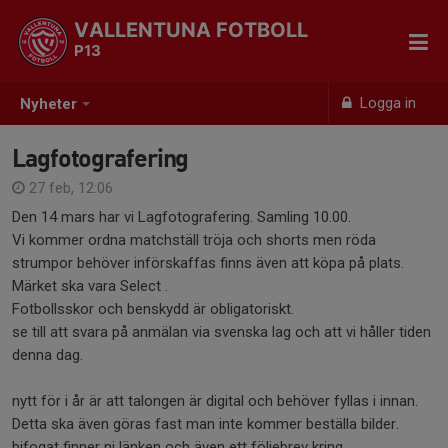
VALLENTUNA FOTBOLL
P13
Logga in
Nyheter
Lagfotografering
27 feb, 12:06
Den 14 mars har vi Lagfotografering. Samling 10.00.
Vi kommer ordna matchställ tröja och shorts men röda
strumpor behöver införskaffas finns även att köpa på plats.
Märket ska vara Select .
Fotbollsskor och benskydd är obligatoriskt.
se till att svara på anmälan via svenska lag och att vi håller tiden
denna dag.
nytt för i år är att talongen är digital och behöver fyllas i innan.
Detta ska även göras fast man inte kommer beställa bilder.
bifogat finner ni länken och även ett följebrev kring