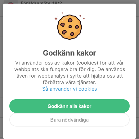
Föräldramöte 19/2
13 feb, 05:32
Ledarstaben säsongen 2025
3 apr 2025
Uppdateringar Tränings-och matchupplägg för 2025
3 apr 2025
Godkänn kakor
Vi använder oss av kakor (cookies) för att vår
Årets spelarenkät
webbplats ska fungera bra för dig. De används
26 nov 2024
även för webbanalys i syfte att hjälpa oss att
förbättra våra tjänster.
Reflektioner och framåtblick!
Så använder vi cookies
8 okt 2024
Föräldramöte inför säsongen
Godkänn alla kakor
6 apr 2024
Bara nödvändiga
Årets sommarcup i Örebro bokad!
4 apr 2024