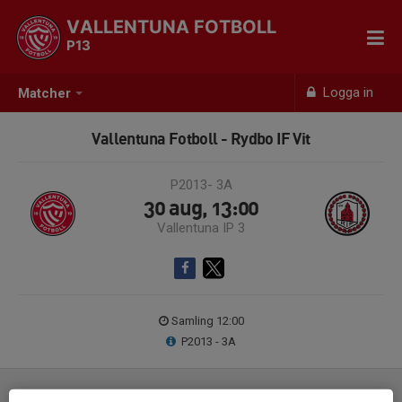
VALLENTUNA FOTBOLL
P13
Logga in
Matcher
Vallentuna Fotboll - Rydbo IF Vit
P2013- 3A
30 aug, 13:00
Vallentuna IP 3
Samling 12:00
P2013 - 3A