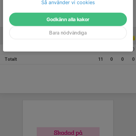
Så använder vi cookies
Godkänn alla kakor
Bara nödvändiga
ALLA SERIER
ALLA ÅR
2026
11
0
0
0
Totalt
11
0
0
0