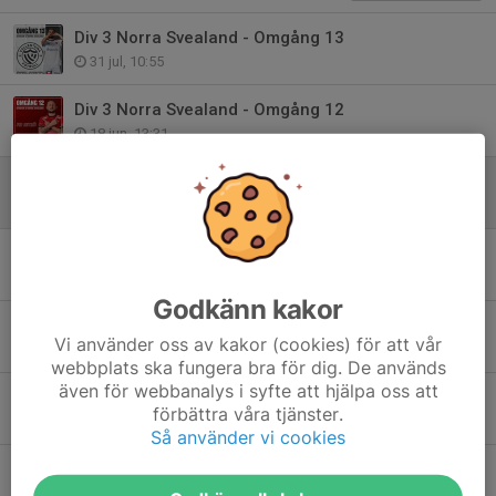
Div 3 Norra Svealand - Omgång 13
31 jul, 10:55
Div 3 Norra Svealand - Omgång 12
18 jun, 13:31
Div 3 Norra Svealand - Omgång 11
11 jun, 09:26
Div 3 Norra Svealand - Omgång 10
5 jun, 09:49
Godkänn kakor
Div 3 Norra Svealand - Omgång 9
Vi använder oss av kakor (cookies) för att vår
28 maj, 11:58
webbplats ska fungera bra för dig. De används
även för webbanalys i syfte att hjälpa oss att
Stockholm Cup - Kvartsfinal!
förbättra våra tjänster.
25 maj, 10:05
Så använder vi cookies
Div 3 Norra Svealand - Omgång 8
21 maj, 10:43