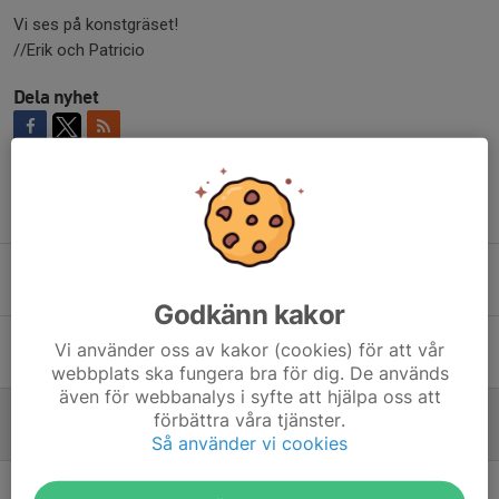
Vi ses på konstgräset!
//Erik och Patricio
Dela nyhet
Tidigare nyheter
Säsongen 2025 - Välkomna till lag F2017
7 apr 2025
Godkänn kakor
Fotbollscup i Hässelby, lördag 5 oktober för F2017
Vi använder oss av kakor (cookies) för att vår
25 sep 2024
webbplats ska fungera bra för dig. De används
även för webbanalys i syfte att hjälpa oss att
Dags för utomhussäsong!
förbättra våra tjänster.
16 mar 2024
Så använder vi cookies
Inomhusträning