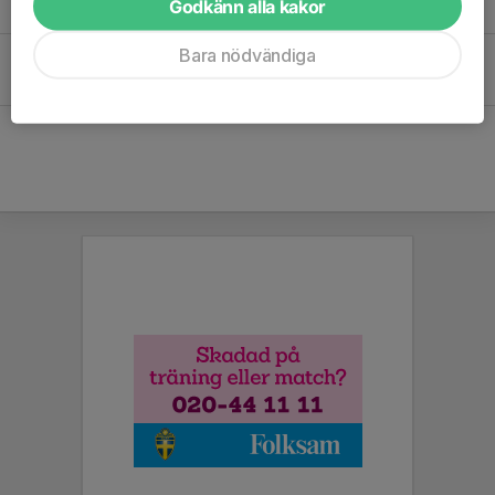
Godkänn alla kakor
17 okt 2023
Bara nödvändiga
Info utomhusträning
26 mar 2023