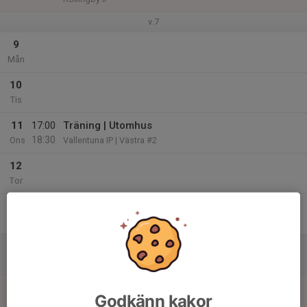
v.7
9
Mån
10
Tis
11
17:00
Träning | Utomhus
18:30
Ons
Vallentuna IP | Västra #2
12
Tor
13
17:00
Träning | Utomhus
18:30
Fre
Vallentuna IP | Östra #1
14
Lör
15
Godkänn kakor
Sön