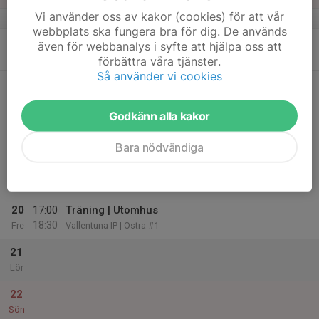
Vi använder oss av kakor (cookies) för att vår
v.8
webbplats ska fungera bra för dig. De används
16
även för webbanalys i syfte att hjälpa oss att
Mån
förbättra våra tjänster.
Så använder vi cookies
17
Tis
Godkänn alla kakor
18
19:00
Gå på match
21:00
Ons
3 Arena | Hammarby Fotboll - Sporting CP
Bara nödvändiga
19
Tor
20
17:00
Träning | Utomhus
18:30
Fre
Vallentuna IP | Östra #1
21
Lör
22
Sön