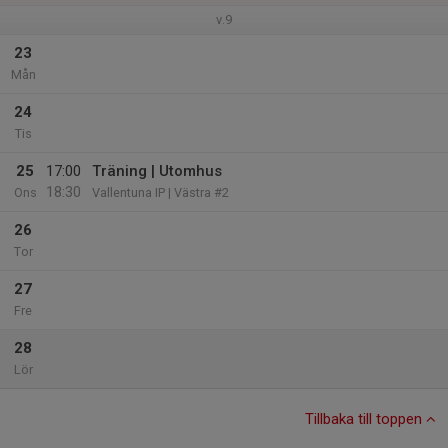
v.9
23
Mån
24
Tis
25
17:00
Träning | Utomhus
18:30
Ons
Vallentuna IP | Västra #2
26
Tor
27
Fre
28
Lör
Tillbaka till toppen