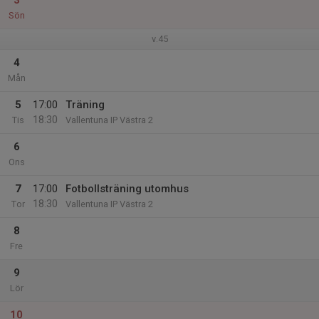
3
Sön
v.45
4
Mån
5
17:00
Träning
18:30
Tis
Vallentuna IP Västra 2
6
Ons
7
17:00
Fotbollsträning utomhus
18:30
Tor
Vallentuna IP Västra 2
8
Fre
9
Lör
10