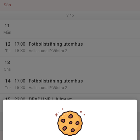
Sön
v.46
11
Mån
12
17:00
Fotbollsträning utomhus
18:30
Tis
Vallentuna IP Västra 2
13
Ons
14
17:00
Fotbollsträning utomhus
18:30
Tor
Vallentuna IP Västra 2
15
23:00
DEADLINE | Julmust
23:50
Fre
.
16
Lör
17