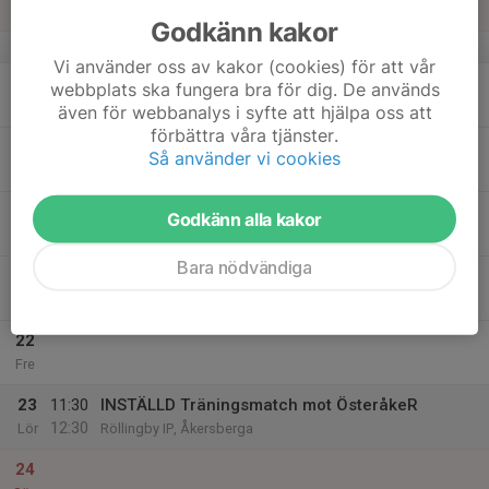
Sön
Godkänn kakor
v.47
Vi använder oss av kakor (cookies) för att vår
18
webbplats ska fungera bra för dig. De används
Mån
även för webbanalys i syfte att hjälpa oss att
förbättra våra tjänster.
19
17:00
Träning
Så använder vi cookies
18:30
Tis
Vallentuna IP Västra 2
20
Godkänn alla kakor
Ons
Bara nödvändiga
21
17:00
INSTÄLLD - Fotbollsträning utomhus
18:30
Tor
Vallentuna IP Västra 2
22
Fre
23
11:30
INSTÄLLD Träningsmatch mot ÖsteråkeR
12:30
Lör
Röllingby IP, Åkersberga
24