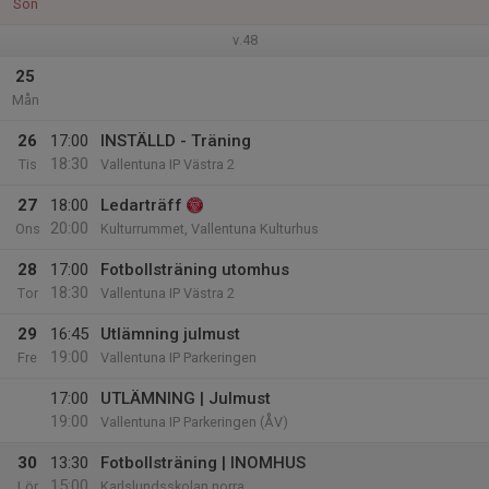
Sön
v.48
25
Mån
26
17:00
INSTÄLLD - Träning
18:30
Tis
Vallentuna IP Västra 2
27
18:00
Ledarträff
20:00
Ons
Kulturrummet, Vallentuna Kulturhus
28
17:00
Fotbollsträning utomhus
18:30
Tor
Vallentuna IP Västra 2
29
16:45
Utlämning julmust
19:00
Fre
Vallentuna IP Parkeringen
17:00
UTLÄMNING | Julmust
19:00
Vallentuna IP Parkeringen (ÅV)
30
13:30
Fotbollsträning | INOMHUS
15:00
Lör
Karlslundsskolan norra