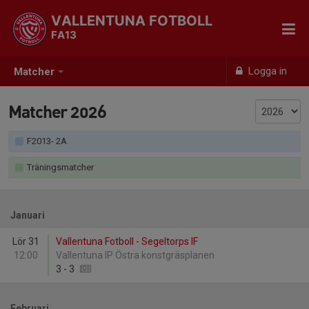
VALLENTUNA FOTBOLL
FA13
Logga in
Matcher
Matcher 2026
F2013- 2A
Träningsmatcher
Januari
Lör 31
Vallentuna Fotboll - Segeltorps IF
12:00
Vallentuna IP Östra konstgräsplanen
3
-
3
Februari