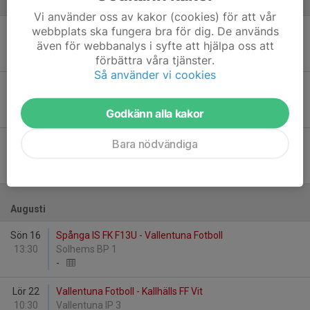
Juni
Vi använder oss av kakor (cookies) för att vår
webbplats ska fungera bra för dig. De används
Lör 6
Vallentuna Fotboll - Spånga IS FK F13U
10:30
Vallentuna IP 3
även för webbanalys i syfte att hjälpa oss att
9
-
0
förbättra våra tjänster.
Så använder vi cookies
Lör 13
Vallentuna Fotboll - Ängby IF 2
12:30
Vallentuna IP 3
Godkänn alla kakor
4
-
1
Mån 22
Vallentuna Fotboll - IK Frej Täby
Bara nödvändiga
20:00
Vallentuna IP Gräsplanen
1
-
0
Augusti
Sön 16
Spånga IS FK F13U - Vallentuna Fotboll
13:30
Solhems BP 1
-
Lör 22
Vallentuna Fotboll - Kallhälls FF Vit
10:30
Vallentuna IP 3