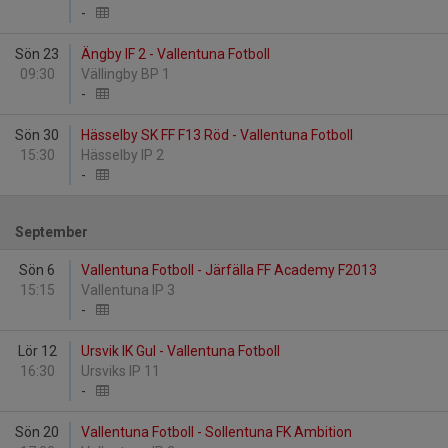
-
Sön 23
Ängby IF 2 - Vallentuna Fotboll
09:30
Vällingby BP 1
-
Sön 30
Hässelby SK FF F13 Röd - Vallentuna Fotboll
15:30
Hässelby IP 2
-
September
Sön 6
Vallentuna Fotboll - Järfälla FF Academy F2013
15:15
Vallentuna IP 3
-
Lör 12
Ursvik IK Gul - Vallentuna Fotboll
16:30
Ursviks IP 11
-
Sön 20
Vallentuna Fotboll - Sollentuna FK Ambition