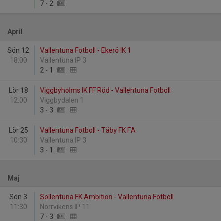
7
-
2
April
Sön 12
Vallentuna Fotboll - Ekerö IK 1
18:00
Vallentuna IP 3
2
-
1
Lör 18
Viggbyholms IK FF Röd - Vallentuna Fotboll
12:00
Viggbydalen 1
3
-
3
Lör 25
Vallentuna Fotboll - Täby FK FA
10:30
Vallentuna IP 3
3
-
1
Maj
Sön 3
Sollentuna FK Ambition - Vallentuna Fotboll
11:30
Norrvikens IP 11
7
-
3