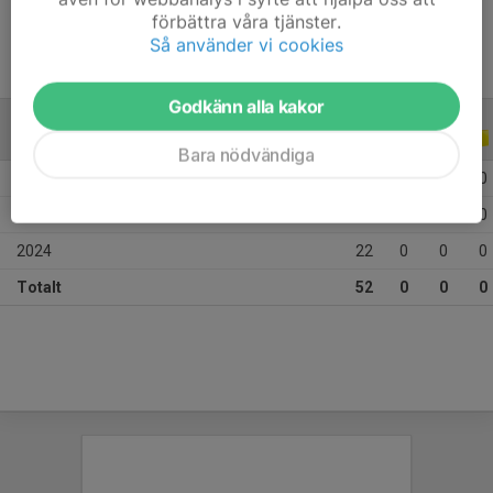
förbättra våra tjänster.
Så använder vi cookies
Godkänn alla kakor
ALLA SERIER
ALLA ÅR
Bara nödvändiga
2026
9
0
0
0
2025
21
0
0
0
2024
22
0
0
0
Totalt
52
0
0
0