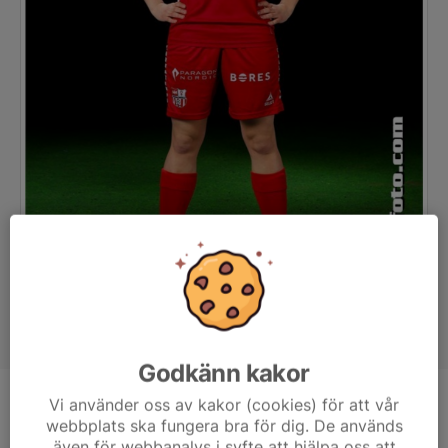
Godkänn kakor
Vi använder oss av kakor (cookies) för att vår
Position
-
webbplats ska fungera bra för dig. De används
Ålder
18 år
även för webbanalys i syfte att hjälpa oss att