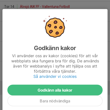
Tor 14
Älvsjö AIK FF - Vallentuna Fotboll
14:00
Älvsjö IP 1
13
-
0
Lör 16
Djurgårdens IF FF DJ-1 Röd - Vallentuna Fotboll
16:15
Hjorthagens IP 1
1
-
0
Godkänn kakor
Lör 23
Vallentuna Fotboll - Älvsjö AIK FF Div 2
16:00
Vallentuna IP 2
Vi använder oss av kakor (cookies) för att vår
2
-
1
webbplats ska fungera bra för dig. De används
även för webbanalys i syfte att hjälpa oss att
Sön 31
IFK Aspudden-Tellus 1 - Vallentuna Fotboll
förbättra våra tjänster.
16:00
Aspuddens IP 1
Så använder vi cookies
7
-
2
Godkänn alla kakor
Juni
Ons 3
Vallentuna Fotboll - Ängby IF 1
Bara nödvändiga
20:20
Vallentuna IP 1
1
-
1