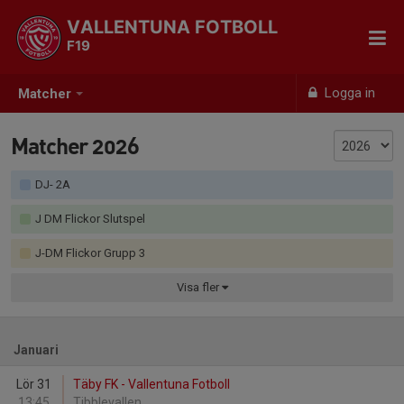
VALLENTUNA FOTBOLL
F19
Logga in
Matcher
Matcher 2026
DJ- 2A
J DM Flickor Slutspel
J-DM Flickor Grupp 3
Visa
fler
Januari
Lör 31
Täby FK - Vallentuna Fotboll
13:45
Tibblevallen