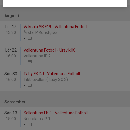
Augusti
Lör 15
Vaksala SK F19 - Vallentuna Fotboll
13:30
Årsta IP Konstgräs
-
Lör 22
Vallentuna Fotboll - Ursvik IK
16:00
Vallentuna IP 2
-
Sön 30
Täby FK DJ - Vallentuna Fotboll
16:00
Tibblevallen (Täby SC 2)
-
September
Sön 13
Sollentuna FK 2 - Vallentuna Fotboll
15:00
Norrvikens IP 1
-