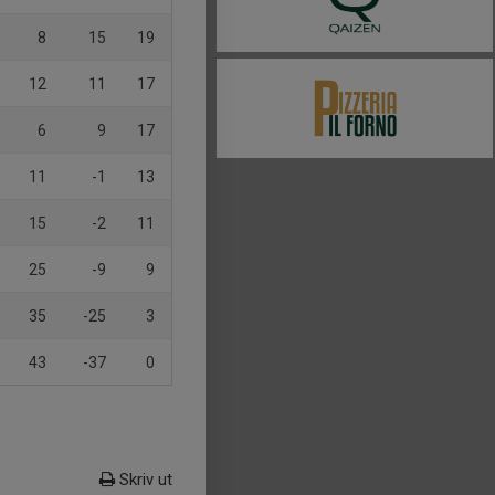
8
15
19
12
11
17
6
9
17
11
-1
13
15
-2
11
25
-9
9
35
-25
3
43
-37
0
Skriv ut