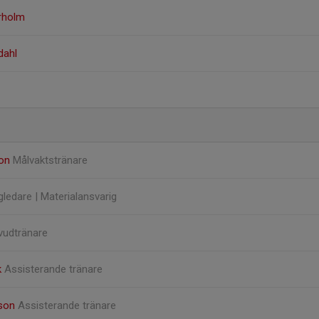
rholm
dahl
son
Målvaktstränare
gledare | Materialansvarig
vudtränare
k
Assisterande tränare
sson
Assisterande tränare