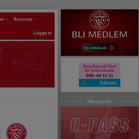
er
Resurser
Logga in
Missa inte!