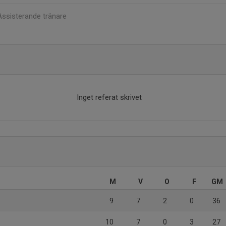
Assisterande tränare
Inget referat skrivet
M
V
O
F
GM
9
7
2
0
36
10
7
0
3
27