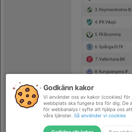
3. Reymersholms IK
4. IFK Viksjö
5. FK Bromma
6. Spånga IS FK
7. Vallentuna BK
8. Kungsängens IF
9. Sickla IF
Godkänn kakor
10. P 18 DFF
Vi använder oss av kakor (cookies) för 
webbplats ska fungera bra för dig. De
för webbanalys i syfte att hjälpa oss at
våra tjänster.
Så använder vi cookies