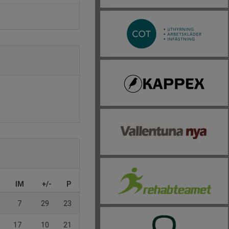
IM
+/-
P
7
29
23
17
10
21