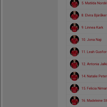
5. Matilda Nord
8. Elvira Bjäråker
9. Linnea Kark
10. Jona Naji
11. Leah Gusfor
12. Antonia Jalk
14. Natalie Pete
15. Felicia Nima
16. Madeleine S