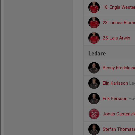
18. Engla Weste
23. Linnea Blom
25. Leia Arwin
Ledare
Benny Fredriks
Elin Karlsson
La
Erik Persson
Hu
Jonas Castenvi
Stefan Thoma