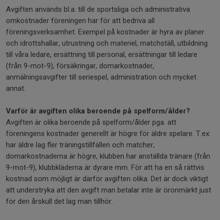
Avgiften används bl.a. till de sportsliga och administrativa
omkostnader föreningen har för att bedriva all
föreningsverksamhet. Exempel på kostnader är hyra av planer
och idrottshallar, utrustning och materiel, matchställ, utbildning
till våra ledare, ersättning till personal, ersättningar till ledare
(från 9-mot-9), försäkringar, domarkostnader,
anmälningsavgifter till seriespel, administration och mycket
annat.
Varför är avgiften olika beroende på spelform/ålder?
Avgiften är olika beroende på spelform/ålder pga. att
föreningens kostnader generellt är högre för äldre spelare. T.ex.
har äldre lag fler träningstillfällen och matcher,
domarkostnaderna är högre, klubben har anställda tränare (från
9-mot-9), klubbkläderna är dyrare mm. För att ha en så rättvis
kostnad som möjligt är därför avgiften olika. Det är dock viktigt
att understryka att den avgift man betalar inte är öronmärkt just
för den årskull det lag man tillhör.