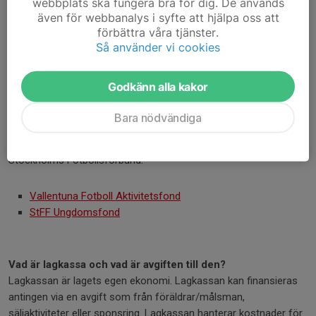
webbplats ska fungera bra för dig. De används
om 30 kr per faktura tas ut. Totalt 90 kr.
även för webbanalys i syfte att hjälpa oss att
förbättra våra tjänster.
Så använder vi cookies
Går det att söka ekonomiskt stöd för aktivitetsavgiften?
Vallentuna Fotboll har en fond var syfte är att ge stöd till barn-
och ungdomar vars familjer har svårt att hantera kostnaden för
Godkänn alla kakor
att spela fotboll. Ansökan kan göras via föreningens hemsida.
Varje ansökan prövas individuellt och stöd kan beviljas med upp
Bara nödvändiga
till 75% av aktivitetsavgiften (exklusive kläder). Stöd måste sökas
på nytt varje år. Det går även att söka ekonomiskt stöd hos
Stockholms Fotbollsförbund.
Vallentuna Fotboll Aktivitetsfond
StFF Ungdomsfond
Vad är lagkassa och vad är avgiften till den?
Lagkassan är lagets egen ekonomi. Lagkassan kan finansieras
antingen via en avgift som från föräldrar/målsman,
säljaktiviteter eller sponsring. Lagkassan hanterar kostnader för