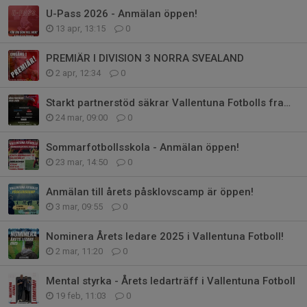
U-Pass 2026 - Anmälan öppen!
13 apr, 13:15
0
PREMIÄR I DIVISION 3 NORRA SVEALAND
2 apr, 12:34
0
Starkt partnerstöd säkrar Vallentuna Fotbolls framtid 2026–2029
24 mar, 09:00
0
Sommarfotbollsskola - Anmälan öppen!
23 mar, 14:50
0
Anmälan till årets påsklovscamp är öppen!
3 mar, 09:55
0
Nominera Årets ledare 2025 i Vallentuna Fotboll!
2 mar, 11:20
0
Mental styrka - Årets ledarträff i Vallentuna Fotboll
19 feb, 11:03
0