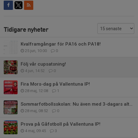
Tidigare nyheter
Kvalframgångar för PA16 och PA18!
25 jun, 10:00
0
Följ vår cupsatsning!
4 jun, 14:52
0
Fira Mors-dag på Vallentuna IP!
28 maj, 12:08
1
Sommarfotbollsskolan: Nu även med 3-dagars alternativ!
28 maj, 08:52
0
Prova på Gåfotboll på Vallentuna IP!
4 maj, 09:45
3