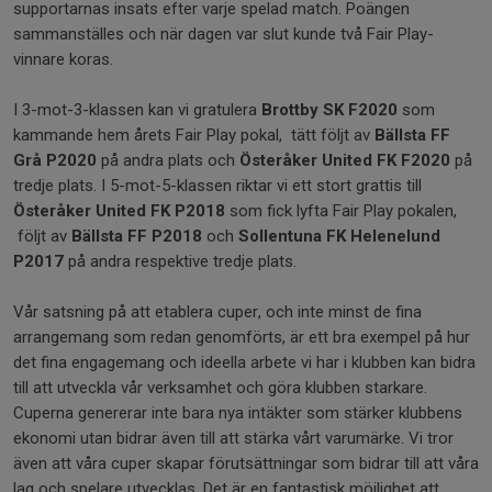
supportarnas insats efter varje spelad match. Poängen
sammanställes och när dagen var slut kunde två Fair Play-
vinnare koras.
I 3-mot-3-klassen kan vi gratulera
Brottby SK F2020
som
kammande hem årets Fair Play pokal, tätt följt av
Bällsta FF
Grå P2020
på andra plats och
Österåker United FK F2020
på
tredje plats. I 5-mot-5-klassen riktar vi ett stort grattis till
Österåker United FK P2018
som fick lyfta Fair Play pokalen,
följt av
Bällsta FF P2018
och
Sollentuna FK Helenelund
P2017
på andra respektive tredje plats.
Vår satsning på att etablera cuper, och inte minst de fina
arrangemang som redan genomförts, är ett bra exempel på hur
det fina engagemang och ideella arbete vi har i klubben kan bidra
till att utveckla vår verksamhet och göra klubben starkare.
Cuperna genererar inte bara nya intäkter som stärker klubbens
ekonomi utan bidrar även till att stärka vårt varumärke. Vi tror
även att våra cuper skapar förutsättningar som bidrar till att våra
lag och spelare utvecklas. Det är en fantastisk möjlighet att