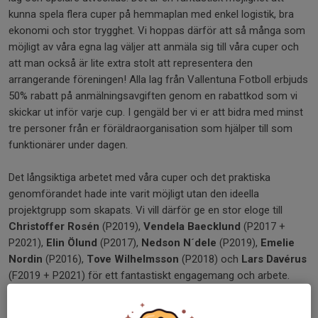
kunna spela flera cuper på hemmaplan med enkel logistik, bra
ekonomi och stor trygghet. Vi hoppas därför att så många som
möjligt av våra egna lag väljer att anmäla sig till våra cuper och
att man också är lite extra stolt att representera den
arrangerande föreningen! Alla lag från Vallentuna Fotboll erbjuds
50% rabatt på anmälningsavgiften genom en rabattkod som vi
skickar ut inför varje cup. I gengäld ber vi er att bidra med minst
tre personer från er föräldraorganisation som hjälper till som
funktionärer under dagen.
Det långsiktiga arbetet med våra cuper och det praktiska
genomförandet hade inte varit möjligt utan den ideella
projektgrupp som skapats. Vi vill därför ge en stor eloge till
Christoffer Rosén
(P2019),
Vendela Baecklund
(P2017 +
P2021),
Elin Ölund
(P2017),
Nedson N´dele
(P2019),
Emelie
Nordin
(P2016),
Tove Wilhelmsson
(P2018) och
Lars Davérus
(F2019 + P2021) för ett fantastiskt engagemang och arbete.
Återkopplingen som dom har fått från deltagande lag har varit
väldigt positiv. Samtidigt har vi naturligtvis mänger med tankar