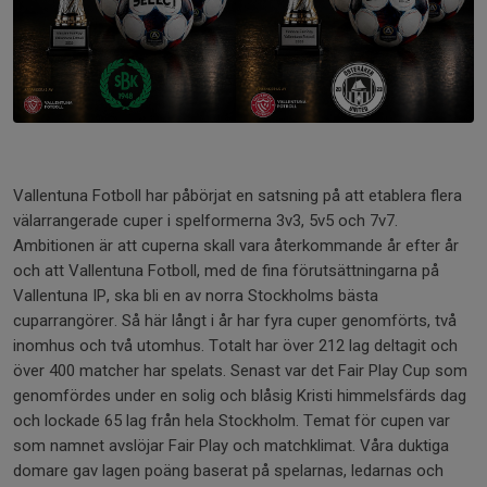
Vallentuna Fotboll har påbörjat en satsning på att etablera flera
välarrangerade cuper i spelformerna 3v3, 5v5 och 7v7.
Ambitionen är att cuperna skall vara återkommande år efter år
och att Vallentuna Fotboll, med de fina förutsättningarna på
Vallentuna IP, ska bli en av norra Stockholms bästa
cuparrangörer. Så här långt i år har fyra cuper genomförts, två
inomhus och två utomhus. Totalt har över 212 lag deltagit och
över 400 matcher har spelats. Senast var det Fair Play Cup som
genomfördes under en solig och blåsig Kristi himmelsfärds dag
och lockade 65 lag från hela Stockholm. Temat för cupen var
som namnet avslöjar Fair Play och matchklimat. Våra duktiga
domare gav lagen poäng baserat på spelarnas, ledarnas och