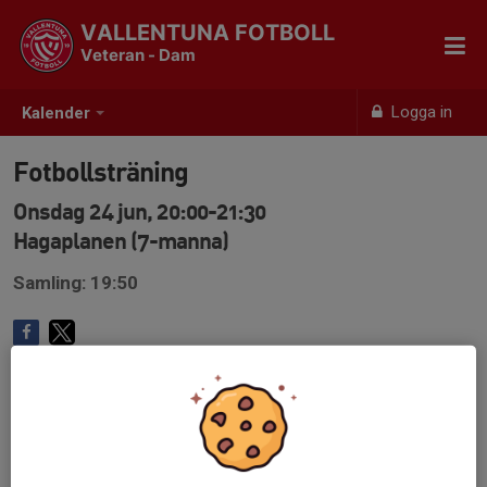
VALLENTUNA FOTBOLL
Veteran - Dam
Logga in
Kalender
Fotbollsträning
Onsdag 24 jun, 20:00-21:30
Hagaplanen (7-manna)
Samling: 19:50