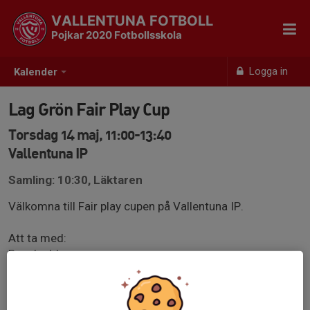
VALLENTUNA FOTBOLL
Pojkar 2020 Fotbollsskola
Logga in
Kalender
Lag Grön Fair Play Cup
Torsdag 14 maj, 11:00-13:40
Vallentuna IP
Samling: 10:30, Läktaren
Välkomna till Fair play cupen på Vallentuna IP.
Att ta med:
Benskydd
Vattenflaska
Röd träningströja
Röda Strumpor