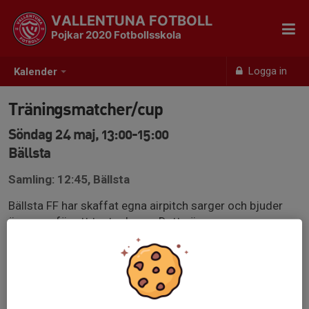
VALLENTUNA FOTBOLL
Pojkar 2020 Fotbollsskola
Logga in
Kalender
Träningsmatcher/cup
Söndag 24 maj, 13:00-15:00
Bällsta
Samling: 12:45, Bällsta
Bällsta FF har skaffat egna airpitch sarger och bjuder
över oss för att testa dessa. Detta är en
träningscup/matcher så ingen kostnad.
Planerad tid för detta är mellan 13-15 men tiderna kan
komma att uppdateras.