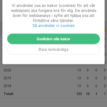
Vi använder oss av kakor (cookies) för att vår
webbplats ska fungera bra för dig. De används
även för webbanalys i syfte att hjälpa oss att
förbättra våra tjänster.
Så använder vi cookies
ALLA SERIER
ALLA ÅR
Godkänn alla kakor
2026
25
2
0
0
2025
29
3
1
1
Bara nödvändiga
2024
32
5
0
0
2021
9
0
0
0
2020
13
0
0
0
2019
12
0
0
0
2018
13
0
0
0
Totalt
133
10
1
1