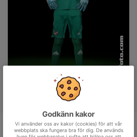
Godkänn kakor
Vi använder oss av kakor (cookies) för att vår
Position
Målvakt
webbplats ska fungera bra för dig. De används
Ålder
15 år
även för webbanalys i syfte att hjälpa oss att