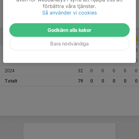
förbättra våra tjänster.
Så använder vi cookies
Godkänn alla kakor
ALLA SERIER
ALLA ÅR
Bara nödvändiga
2026
18
0
0
0
0
0
2025
29
0
0
0
0
0
2024
32
0
0
0
0
0
Totalt
79
0
0
0
0
0