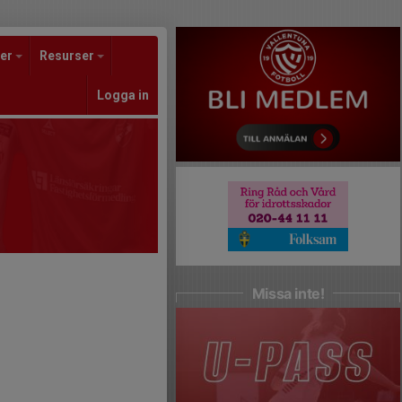
er
Resurser
Logga in
Missa inte!