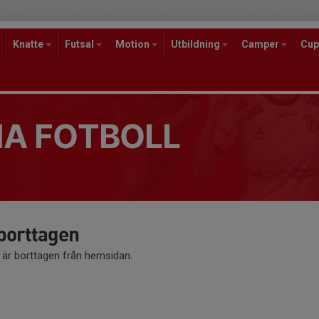
Knatte
Futsal
Motion
Utbildning
Camper
Cup
A FOTBOLL
 borttagen
å är borttagen från hemsidan.