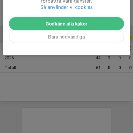
förbättra våra tjänster.
Så använder vi cookies
Godkänn alla kakor
Bara nödvändiga
ALLA SERIER
ALLA ÅR
2026
17
0
0
0
2025
44
0
0
0
Totalt
61
0
0
0