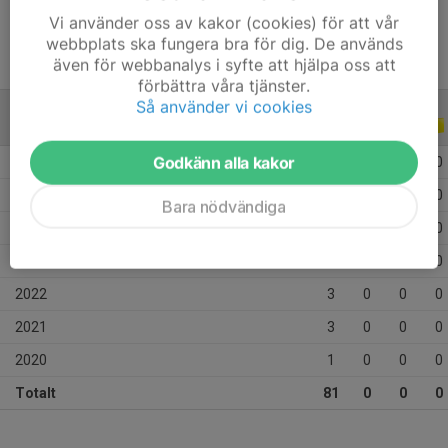
Vi använder oss av kakor (cookies) för att vår
webbplats ska fungera bra för dig. De används
även för webbanalys i syfte att hjälpa oss att
förbättra våra tjänster.
Så använder vi cookies
ALLA SERIER
ALLA ÅR
Godkänn alla kakor
2026
13
0
0
0
2025
36
0
0
0
Bara nödvändiga
2024
14
0
0
0
2023
11
0
0
0
2022
3
0
0
0
2021
3
0
0
0
2020
1
0
0
0
Totalt
81
0
0
0