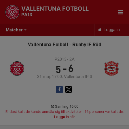
VALLENTUNA FOTBOLL
PA13
Logga in
Matcher
Vallentuna Fotboll - Runby IF Röd
P2013- 2A
5 - 6
31 maj, 17:00, Vallentuna IP 3
Samling 16:00
Endast kallade kunde anmäla sig till aktiviteten. 16 personer var kallade.
Logga in här