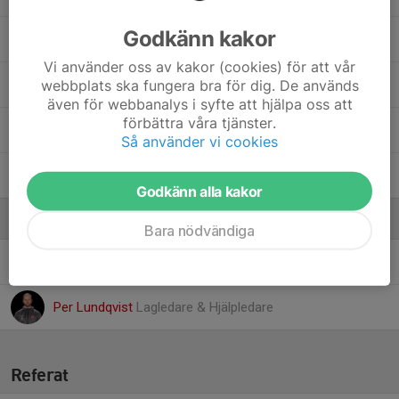
Godkänn kakor
36. Martin Haddad
Vi använder oss av kakor (cookies) för att vår
webbplats ska fungera bra för dig. De används
29. Milo Blanco Månsson
även för webbanalys i syfte att hjälpa oss att
förbättra våra tjänster.
2. Oliver Florian Nordström
Så använder vi cookies
11. Theo Wijkström
Godkänn alla kakor
Ledare
Bara nödvändiga
Jesper Måwe
Assisterande tränare
Per Lundqvist
Lagledare & Hjälpledare
Referat