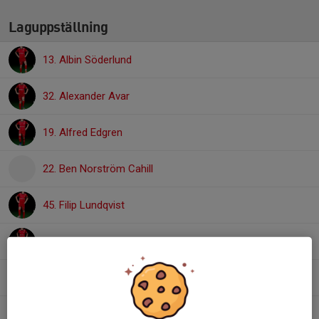
Laguppställning
13. Albin Söderlund
32. Alexander Avar
19. Alfred Edgren
22. Ben Norström Cahill
45. Filip Lundqvist
5. Gustaf Danielsson Funck
1. Harald Halling
9. Leo Ainestrand