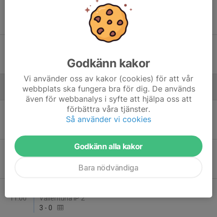
Lör 14
Vallentuna Fotboll - Täby FK 42
09:30
Vallentuna IP 2
0
-
4
Lör 14
IFK Bergshamra - Vallentuna Fotboll
11:30
Bergshamra IP 1
Godkänn kakor
4
-
10
Vi använder oss av kakor (cookies) för att vår
webbplats ska fungera bra för dig. De används
Augusti
även för webbanalys i syfte att hjälpa oss att
förbättra våra tjänster.
Sön 10
Täby FK 42 - Vallentuna Fotboll
Så använder vi cookies
18:00
Skarpäng 1
0
-
3
Godkänn alla kakor
Lör 16
Vallentuna Fotboll - Sollentuna FK Nord 2
11:30
Vallentuna IP 2
Bara nödvändiga
2
-
0
Sön 17
Vallentuna Fotboll - IK Frej Täby FF 3
11:00
Vallentuna IP 2
3
-
0