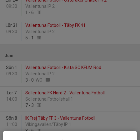
Lör 24
Vallentuna Fotboll - Österåker United FK 2
09:30
Vallentuna IP 2
1
-
6
Lör 31
Vallentuna Fotboll - Täby FK 41
09:30
Vallentuna IP 2
5
-
1
Juni
Sön 1
Vallentuna Fotboll - Kista SC KFUM Röd
09:30
Vallentuna IP 2
3
-
0
WO
Lör 7
Sollentuna FK Nord 2 - Vallentuna Fotboll
14:00
Sollentuna Fotbollshall 1
7
-
3
Sön 8
IK Frej Täby FF 3 - Vallentuna Fotboll
11:00
Vikingavallen/Täby IP 1
3
-
6