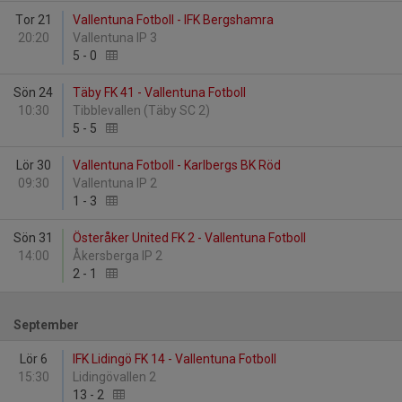
Tor 21
Vallentuna Fotboll - IFK Bergshamra
20:20
Vallentuna IP 3
5
-
0
Sön 24
Täby FK 41 - Vallentuna Fotboll
10:30
Tibblevallen (Täby SC 2)
5
-
5
Lör 30
Vallentuna Fotboll - Karlbergs BK Röd
09:30
Vallentuna IP 2
1
-
3
Sön 31
Österåker United FK 2 - Vallentuna Fotboll
14:00
Åkersberga IP 2
2
-
1
September
Lör 6
IFK Lidingö FK 14 - Vallentuna Fotboll
15:30
Lidingövallen 2
13
-
2