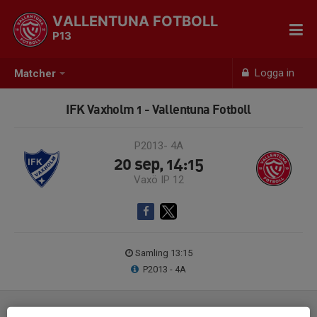
VALLENTUNA FOTBOLL
P13
Logga in
Matcher
IFK Vaxholm 1 - Vallentuna Fotboll
P2013- 4A
20 sep, 14:15
Vaxö IP 12
Samling 13:15
P2013 - 4A