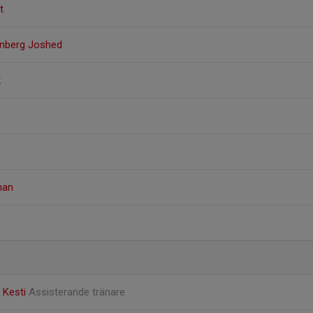
t
enberg Joshed
k
man
k Kesti
Assisterande tränare