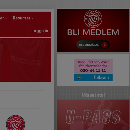
er
Resurser
Logga in
Missa inte!