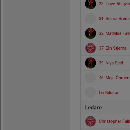
23. Tove Ahlqvis
31. Selma Bred
32. Mathilde Fal
37. Elin Stjerna
39. Niya Seid
46. Meja Öhrne
Liv Nilsson
Ledare
Christopher Fal