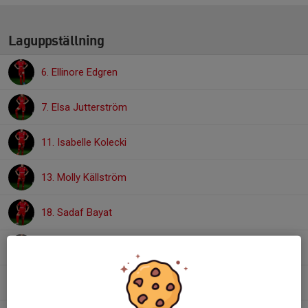
Laguppställning
6. Ellinore Edgren
7. Elsa Jutterström
11. Isabelle Kolecki
13. Molly Källström
18. Sadaf Bayat
21. Sophie Wang
24. Wilda Carlsson