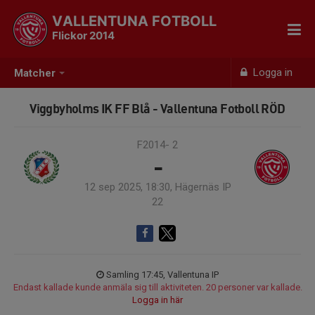
VALLENTUNA FOTBOLL
Flickor 2014
Logga in
Matcher
Viggbyholms IK FF Blå - Vallentuna Fotboll RÖD
F2014- 2
-
12 sep 2025, 18:30, Hägernäs IP
22
Samling 17:45, Vallentuna IP
Endast kallade kunde anmäla sig till aktiviteten. 20 personer var kallade.
Logga in här