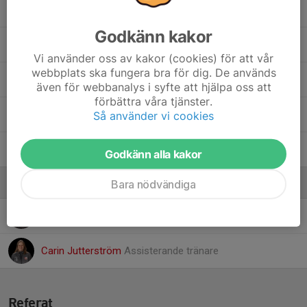
25. Elly Lindgren
Godkänn kakor
28. Agnes Gianora Eriksson
Vi använder oss av kakor (cookies) för att vår
webbplats ska fungera bra för dig. De används
30. Malin Eriksson
även för webbanalys i syfte att hjälpa oss att
förbättra våra tjänster.
39. Niya Seid
Så använder vi cookies
40. Meya Dåversjö
Godkänn alla kakor
Ledare
Bara nödvändiga
Augusto Sanin
Huvudtränare
Carin Jutterström
Assisterande tränare
Referat