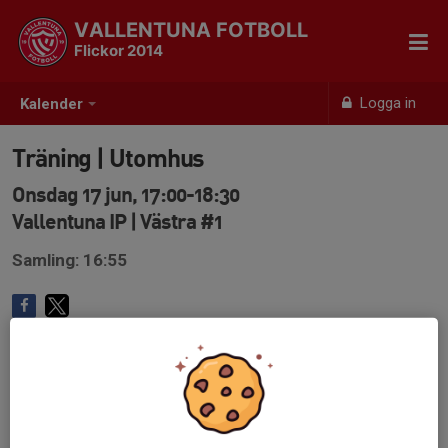
VALLENTUNA FOTBOLL
Flickor 2014
Logga in
Kalender
Träning | Utomhus
Onsdag 17 jun, 17:00-18:30
Vallentuna IP | Västra #1
Samling: 16:55