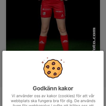
Godkänn kakor
Vi använder oss av kakor (cookies) för att vår
Position
-
webbplats ska fungera bra för dig. De används
Ålder
15 år
även för webbanalys i syfte att hjälpa oss att