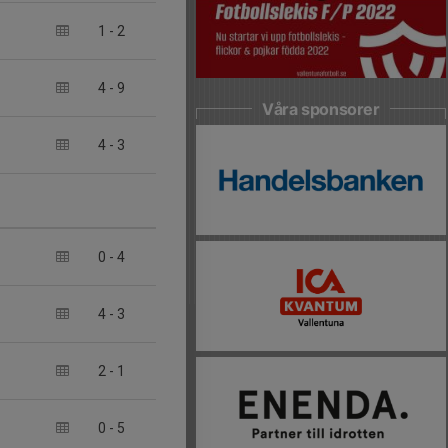
1
-
2
4
-
9
Våra sponsorer
4
-
3
0
-
4
4
-
3
2
-
1
0
-
5