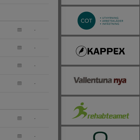
-
-
-
-
-
-