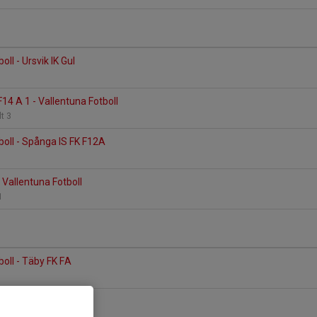
oll - Ursvik IK Gul
14 A 1 - Vallentuna Fotboll
lt 3
boll - Spånga IS FK F12A
Vallentuna Fotboll
 1
boll - Täby FK FA
 - Vallentuna Fotboll