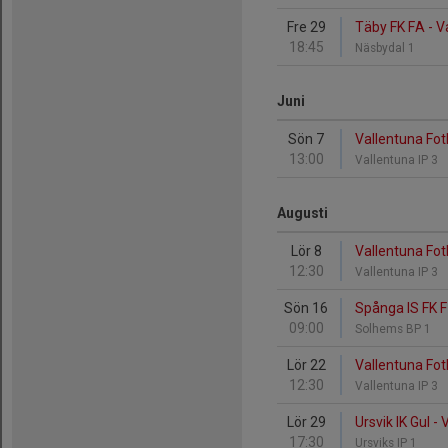
Fre 29
Täby FK FA - V
18:45
Näsbydal 1
Juni
Sön 7
Vallentuna Fotb
13:00
Vallentuna IP 3
Augusti
Lör 8
Vallentuna Fot
12:30
Vallentuna IP 3
Sön 16
Spånga IS FK F
09:00
Solhems BP 1
Lör 22
Vallentuna Fotb
12:30
Vallentuna IP 3
Lör 29
Ursvik IK Gul -
17:30
Ursviks IP 1