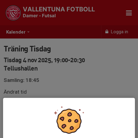
VALLENTUNA FOTBOLL
Damer - Futsal
Logga in
Kalender
Träning Tisdag
Tisdag 4 nov 2025, 19:00-20:30
Tellushallen
Samling: 18:45
Ändrat tid