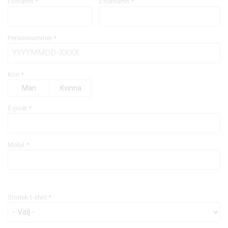
Förnamn *
Efternamn *
Personnummer *
Kön *
Man
Kvinna
E-post
*
Mobil
*
Storlek t-shirt *